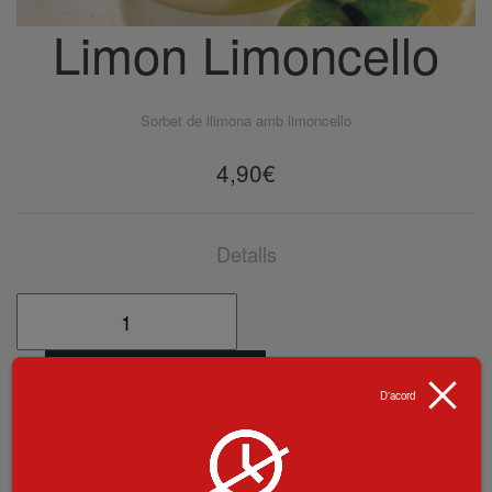
Limon Limoncello
Sorbet de llimona amb limoncello
4,90
€
Detalls
ADD TO CART
D'acord
BACK TO MENU