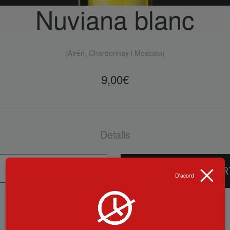
Nuviana blanc
(Airén, Chardonnay i Moscato)
9,00
€
Detalls
ADD TO CAR
D'acord
BACK TO MENU